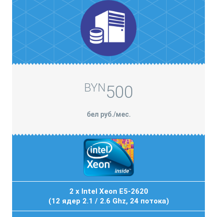
BYN
500
бел руб./мес.
2 x Intel Xeon E5-2620
(12 ядер 2.1 / 2.6 Ghz, 24 потока)