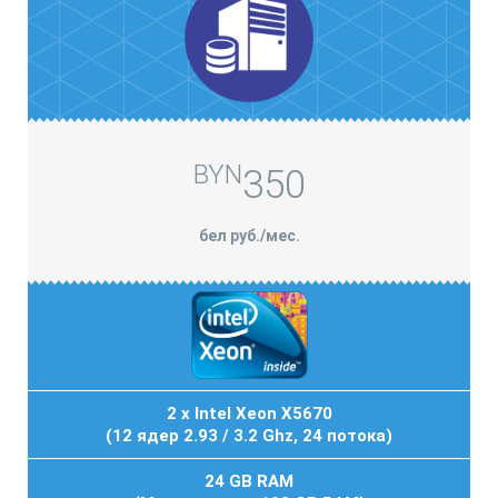
BYN
350
бел руб./мес.
2 x Intel Xeon X5670
(12 ядер 2.93 / 3.2 Ghz, 24 потока)
24 GB RAM