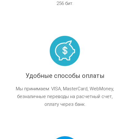
$
$
$
Уровень
256 бит.
Уровень
доверия
Уровень
Уровень
Уровень
доверия
-
доверия
доверия
доверия
-
ЗАКАЗАТЬ
-
-
-
ЗАКАЗАТЬ
ЗАКАЗАТЬ
ЗАКАЗАТЬ
ЗАКАЗАТЬ
ЗАКАЗАТЬ
Удобные способы оплаты
Мы принимаем: VISA, MasterCard, WebMoney,
безналичные переводы на расчетный счет,
оплату через банк.