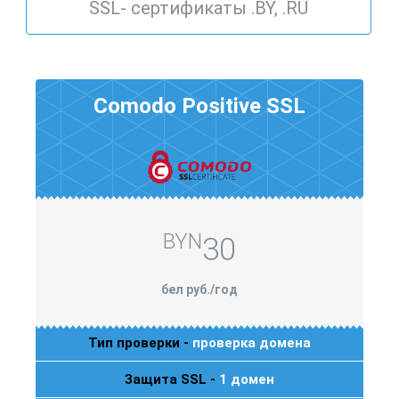
SSL- сертификаты .BY, .RU
Comodo Positive SSL
BYN
30
бел руб./год
Тип проверки -
проверка домена
Защита SSL -
1 домен